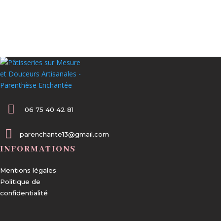

06 75 40 42 81

parenchante13@gmail.com
INFORMATIONS
Mentions légales
Politique de
confidentialité